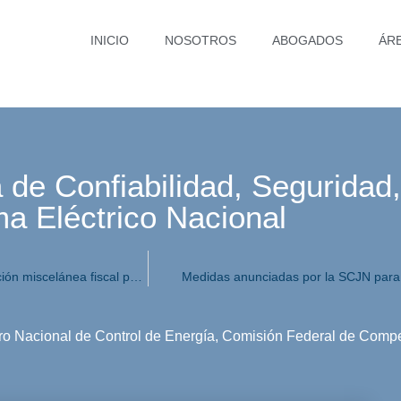
INICIO
NOSOTROS
ABOGADOS
ÁR
 de Confiabilidad, Seguridad
ma Eléctrico Nacional
Primera resolución de modificaciones a la resolución miscelánea fiscal para 2020
Medidas anunciadas por la SCJN para e
ro Nacional de Control de Energía
,
Comisión Federal de Comp