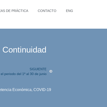
EAS DE PRÁCTICA
CONTACTO
ENG
, Continuidad
SIGUIENTE
l periodo del 1º al 30 de junio
etencia Económica
,
COVID-19