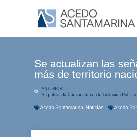
Se actualizan las señ
más de territorio naci
ANTERIOR
Se publica la Convocatoria a la Licitación Pública
Acedo Santamarina
,
Noticias
Acedo San