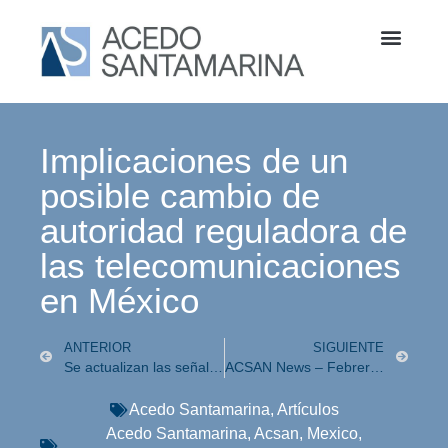
Implicaciones de un
posible cambio de
autoridad reguladora de
las telecomunicaciones
en México
ANTERIOR
SIGUIENTE
Se actualizan las señales radiodifundidas con cobertura de 50% o más de territorio nacional.
ACSAN News – Febrero 2024
Acedo Santamarina
,
Artículos
Acedo Santamarina
,
Acsan
,
Mexico
,