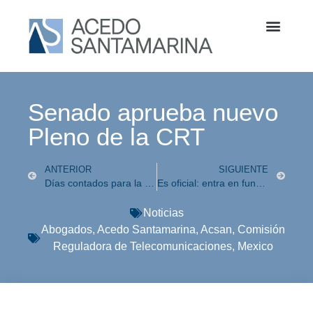
Senado aprueba nuevo
Pleno de la CRT
ANTERIOR
SIGUIENTE
Días contados para la COFECE y el IFT
Es oficial: entra en funciones la Comisión Reguladora de Telecomunicaciones
Noticias
Abogados
,
Acedo Santamarina
,
Acsan
,
Comisión
Reguladora de Telecomunicaciones
,
Mexico