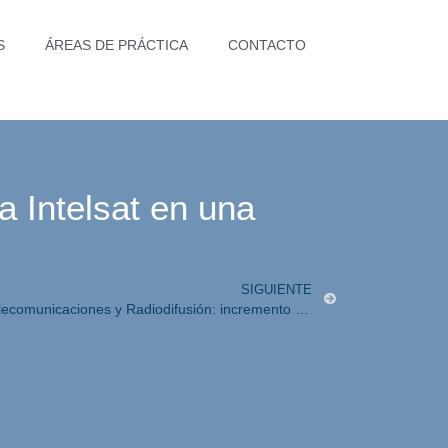
S
ÁREAS DE PRÁCTICA
CONTACTO
a Intelsat en una
SIGUIENTE
Análisis de la Ley en Materia de Telecomunicaciones y Radiodifusión: incremento de derecho de los usuarios y obligaciones a los concesionarios