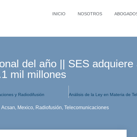
INICIO
NOSOTROS
ABOGADO
onal del año || SES adquiere 
1 mil millones
aciones y Radiodifusión
,
Acsan
,
Mexico
,
Radiofusión
,
Telecomunicaciones