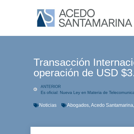
Transacción Internaci
operación de USD $3.
ANTERIOR
Es oficial: Nueva Ley en Materia de Telecomunic
Noticias
Abogados
,
Acedo Santamarina