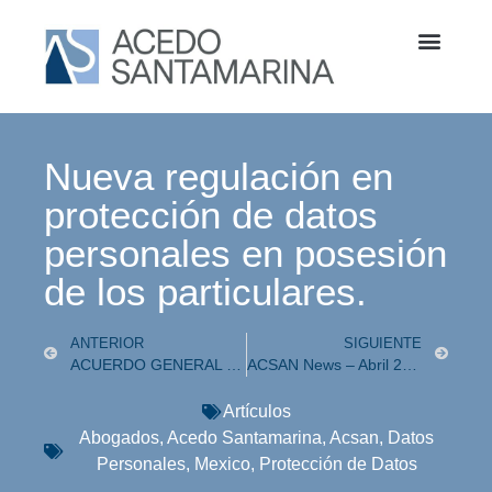
Nueva regulación en
protección de datos
personales en posesión
de los particulares.
ANTERIOR
SIGUIENTE
ACUERDO GENERAL V-106/2024, BASES GENERALES DE OPERACIÓN DEL PODER JUDICIAL DE LA CIUDAD DE MÉXICO, PARA LA IMPLEMENTACIÓN Y OPERACIÓN DEL SISTEMA DE JUSTICIA ORAL Y DIGITAL, CONFORME AL CÓDIGO NACIONAL DE PROCEDIMIENTOS CIVILES Y FAMILIARES
ACSAN News – Abril 2025
Artículos
Abogados
,
Acedo Santamarina
,
Acsan
,
Datos
Personales
,
Mexico
,
Protección de Datos