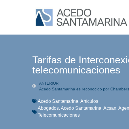
Tarifas de Interconex
telecomunicaciones
ANTERIOR
Acedo Santamarina es reconocido por Chambers
Acedo Santamarina
,
Artículos
Abogados
,
Acedo Santamarina
,
Acsan
,
Agen
Telecomunicaciones