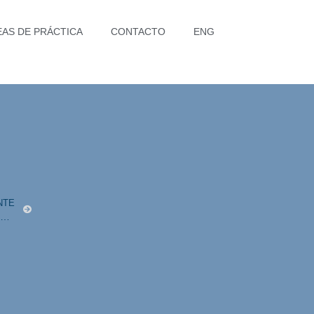
EAS DE PRÁCTICA
CONTACTO
ENG
NTE
Acedo Santamarina, en el foro de telecomunicaciones y medios