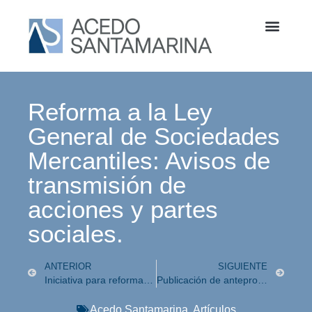
Reforma a la Ley
General de Sociedades
Mercantiles: Avisos de
transmisión de
acciones y partes
sociales.
ANTERIOR
SIGUIENTE
Iniciativa para reformar los artículos 108 y 111 de la Constitución Política de los Estados Unidos Mexicanos
Publicación de anteproyecto de los Criterios Técnicos de la Comisión Federal de Competencia Económica para el manejo de la información derivada de la asesoría legal que se proporcione a los agentes económicos.
Acedo Santamarina
,
Artículos