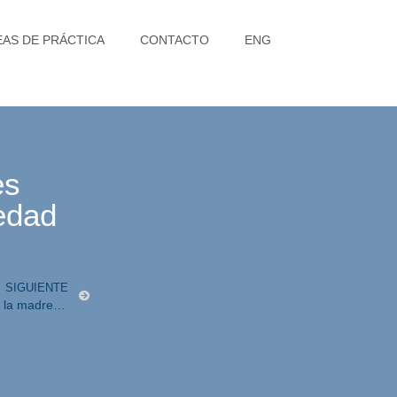
EAS DE PRÁCTICA
CONTACTO
ENG
es
iedad
SIGUIENTE
Inconstitucionalidad de la norma que da preferencia a la madre en la guardia y custodia de un menor