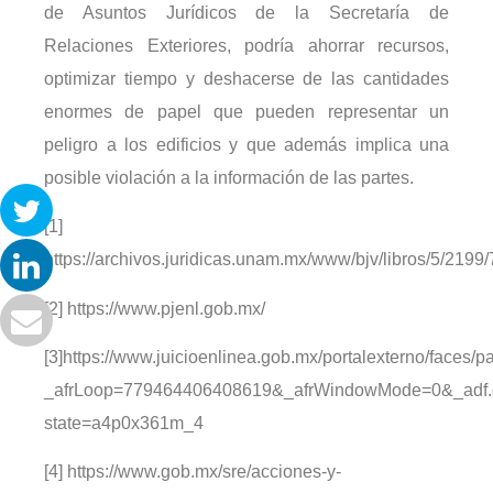
de Asuntos Jurídicos de la Secretaría de
Relaciones Exteriores, podría ahorrar recursos,
optimizar tiempo y deshacerse de las cantidades
enormes de papel que pueden representar un
peligro a los edificios y que además implica una
posible violación a la información de las partes.
[1]
https://archivos.juridicas.unam.mx/www/bjv/libros/5/2199/
[2] https://www.pjenl.gob.mx/
[3]https://www.juicioenlinea.gob.mx/portalexterno/faces/p
_afrLoop=779464406408619&_afrWindowMode=0&_adf.c
state=a4p0x361m_4
[4] https://www.gob.mx/sre/acciones-y-