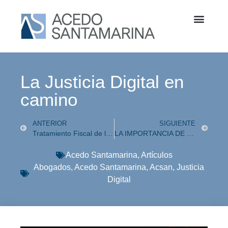
La Justicia Digital en
camino
ANTERIOR
SIGUIENTE
Tratamiento Fiscal de la Cesión de Marcas entre partes relacionadas
LA IMPORTANCIA DE LA PUBLICIDAD Y SU REGULACIÓN EN MÉXICO
Acedo Santamarina
,
Artículos
Abogados
,
Acedo Santamarina
,
Acsan
,
Justicia
Digital