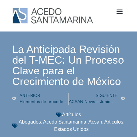
La Anticipada Revisión
del T-MEC: Un Proceso
Clave para el
Crecimiento de México
ANTERIOR
SIGUIENTE
Elementos de procedencia de las acciones de responsabilidad civil objetiva y subjetiva
ACSAN News – Junio 2025
Artículos
Abogados
,
Acedo Santamarina
,
Acsan
,
Articulos
,
Estados Unidos