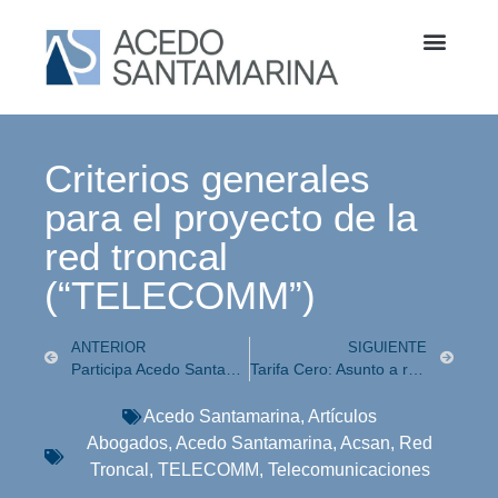
Criterios generales
para el proyecto de la
red troncal
(“TELECOMM”)
ANTERIOR
SIGUIENTE
Participa Acedo Santamarina en LATSAT 2017 comunicaciones
Tarifa Cero: Asunto a resolverse en la Suprema Corte de Justicia
Acedo Santamarina
,
Artículos
Abogados
,
Acedo Santamarina
,
Acsan
,
Red
Troncal
,
TELECOMM
,
Telecomunicaciones