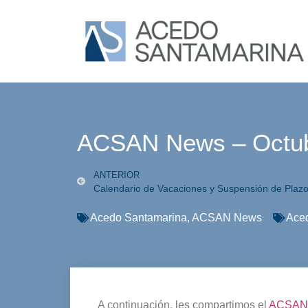
ACSAN News – Octub
ANTERIOR
Calendario de Vacaciones y Suspensión de Plazo
Acedo Santamarina
,
ACSAN News
Ace
A continuación, les compartimos el
ACSAN