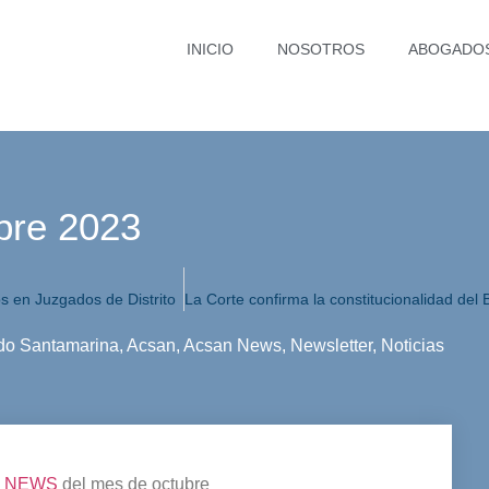
INICIO
NOSOTROS
ABOGADO
re 2023
s en Juzgados de Distrito
do Santamarina
,
Acsan
,
Acsan News
,
Newsletter
,
Noticias
 NEWS
del mes de octubre