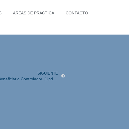
S
ÁREAS DE PRÁCTICA
CONTACTO
SIGUIENTE
La Corte confirma la constitucionalidad del Beneficiario Controlador. [Update]