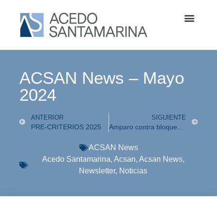
ACSAN News – Mayo
2024
ANTERIOR
SIGUIENTE
PRE-CRITERIOS 2025
Amparo contra bloqueo en redes sociales
ACSAN News
Acedo Santamarina
,
Acsan
,
Acsan News
,
Newsletter
,
Noticias