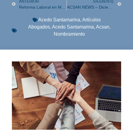
ANTERIOR
SIGUIENTE
Reforma Laboral en Materia de Subcontratación, REPSE y su aplicación práctica
ACSAN NEWS – Diciembre 2021
Acedo Santamarina
,
Artículos
Abogados
,
Acedo Santamarina
,
Acsan
,
Nombramiento